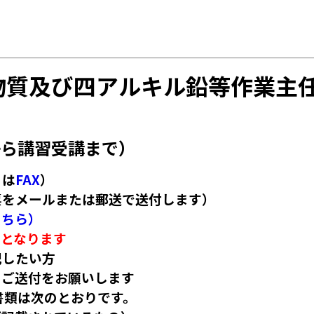
質及び四アルキル鉛等作業主
ら講習受講まで）
くは
FAX
）
講票をメールまたは郵送で送付します）
こちら）
」となります
記したい方
ご送付をお願いします
書類は次のとおりです。