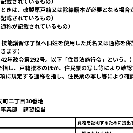
記載されているもの）
きは、改製原戸籍又は除籍謄本が必要となる場合
記載されているもの）
通称が記載されているもの）
、技能講習修了証へ旧姓を使用した氏名又は通称を併
きます）
2年政令第292号。以下「住基法施行令」という。
し、戸籍謄本のほか、住民票の写し等により確認
1項に規定する通称を指し、住民票の写し等により確
大同町二丁目30番地
定事業部 講習担当
資格を証明するために提出