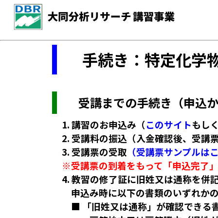
手続き：特定化学物
受講までの手続き（申込か
1. 講習のお申込み（
このサイト
もし
2. 受講料の振込（入金確認後、受
3. 受講票の受取
（受講票サンプルは
※受講票の到着をもって「申込完了
4. 教習の修了証に旧姓又は通称を併
申込み時に以下の書類のいずれかの
■ 「旧姓又は通称」が確認できる